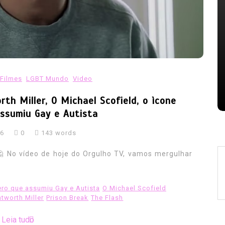
serem
ameaça avanços
07/08/2026
0
353 words
AIDS
casos de hiv caem
combate a aids
combate ao hiv
gay
HIV
lgbt
noticias hiv
nizacao
oms hiv
Orgulho TV
prevencao hiv
relatorio unaids
reporter brasil
Filmes
LGBT Mundo
Video
saude publica
tedros adhanom
tv brasil
h Miller, O Michael Scofield, o ìcone
ssumiu Gay e Autista
26
0
143 words
 No vídeo de hoje do Orgulho TV, vamos mergulhar
ero que assumiu Gay e Autista
O Michael Scofield
worth Miller
Prison Break
The Flash
Leia tudo