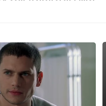
IA
obia
Em
HIV
HIV-AIDS
LGBT Mundo
Infecções e mortes por HIV
 devem
caem, mas falta de recursos