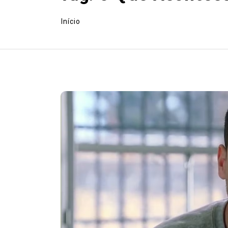
Início
Em
Europa
Exército
LGBT HISTOR
LGBT Mundo
lgbtbrasil
LGBTf
Video
EUROPA: Veteranos LGBT