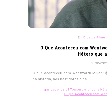
receber indenização por 
expulsos do exército
06/08/2026
0
187 words
ativismo
direitos
Europa
Exercito
forcas armadas
gay
historica
inde
lgbt
lgbtfobia
ministeriodadefesa
Em
Dica de Filme
Reino Unido
reparacao
veteranos
O Que Aconteceu com Wentwort
Hétero que a
08/06/20
O que aconteceu com Wentworth Miller? 
na história, nos bastidores e na...
gay
Legends of Tomorrow
o ìcone Hét
O Que Aconteceu com Went