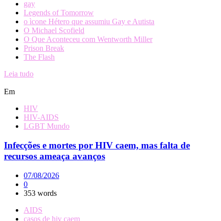
gay
Legends of Tomorrow
o ìcone Hétero que assumiu Gay e Autista
O Michael Scofield
O Que Aconteceu com Wentworth Miller
Prison Break
The Flash
Leia tudo
Em
HIV
HIV-AIDS
LGBT Mundo
Infecções e mortes por HIV caem, mas falta de
recursos ameaça avanços
07/08/2026
0
353 words
AIDS
casos de hiv caem