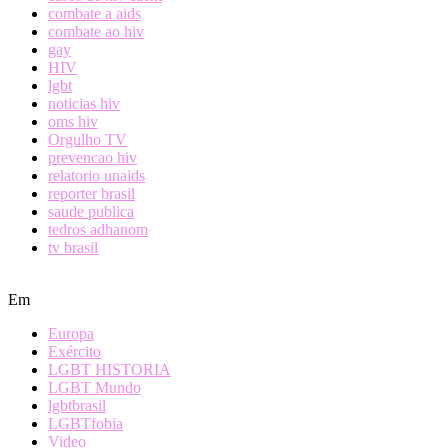
combate a aids
combate ao hiv
gay
HIV
lgbt
noticias hiv
oms hiv
Orgulho TV
prevencao hiv
relatorio unaids
reporter brasil
saude publica
tedros adhanom
tv brasil
Em
Europa
Exército
LGBT HISTORIA
LGBT Mundo
lgbtbrasil
LGBTfobia
Video