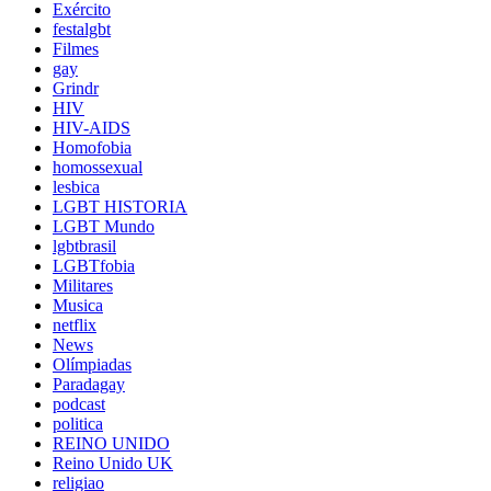
Exército
festalgbt
Filmes
gay
Grindr
HIV
HIV-AIDS
Homofobia
homossexual
lesbica
LGBT HISTORIA
LGBT Mundo
lgbtbrasil
LGBTfobia
Militares
Musica
netflix
News
Olímpiadas
Paradagay
podcast
politica
REINO UNIDO
Reino Unido UK
religiao